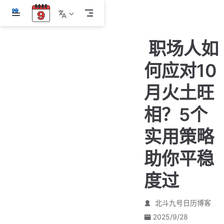
跳
至
主
职场人如
要
內
何应对10
容
月火土旺
相？5个
实用策略
助你平稳
度过
北斗九号日历博客
2025/9/28