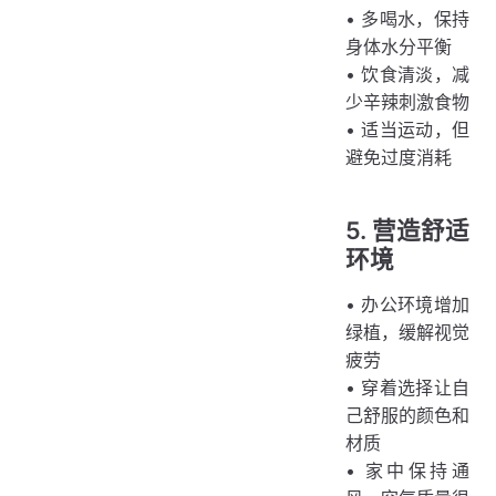
• 多喝水，保持
身体水分平衡
• 饮食清淡，减
少辛辣刺激食物
• 适当运动，但
避免过度消耗
5. 营造舒适
环境
• 办公环境增加
绿植，缓解视觉
疲劳
• 穿着选择让自
己舒服的颜色和
材质
• 家中保持通