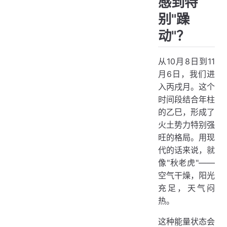
感到特
别"躁
动"？
从10月8日到11
月6日，我们进
入丙戌月。这个
时间段结合年柱
的乙巳，形成了
火土势力特别强
旺的格局。用现
代的话来说，就
像"秋老虎"——
空气干燥，阳光
充足，天气闷
热。
这种能量状态会