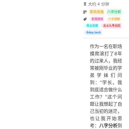
大约 4 分钟
职场发展
八字分析
职场规划
八字测算
事业发展
北斗九号日历
9day.tech
作为一名在职场
摸爬滚打了8年
的过来人，我经
常被刚毕业的学
弟学妹们问
到："学长，我
到底适合做什么
工作？"这个问
题让我想起了自
己当初的迷茫，
也让我开始思
考：
八字分析
到