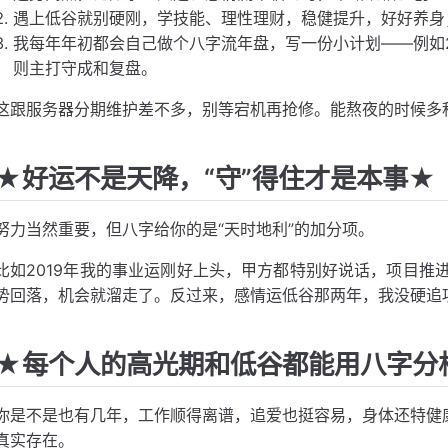
遇上低谷就别硬刚，学技能、理性理财，稳健提升，好好养身
我每年年初都会自己做个八字流年盘，写一份小计划——例如2025
则主打守成和复盘。
这跟服务器分期维护差不多，别等宕机再抢修。能熬夜的时候多
★好运不是天降，“守”得住才是本事★
努力当然重要，但八字给你的是“天时地利”的加分项。
比如2019年我的事业运刚好上头，甲方都特别好说话，项目推
势回落，机会就溜走了。反过来，感情运低谷那两年，我没硬追
★每个人的高光期和低谷都能用八字分
你是不是也有几年，工作顺得离谱，追爱也挺容易，身体还特健康
真实存在。