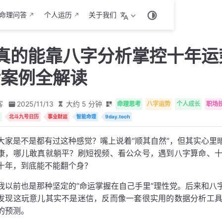
命理问答
个人运历
关于我们
真的能靠八字分析掌控十年运
活案例全解读
客
2025/11/13
大约 5 分钟
命理思考
八字运势
个人成长
职场
北斗九号日历
事业财运
智能命理
9day.tech
大家是不是都有过这种感觉？嘴上说着“顺其自然”，但其实心里
康，哪儿敢真就躺平？刷短视频、看公众号，遇到八字算命、
十年，到底能不能翻个身？
我以前也是那种坚定的“命运掌握在自己手里”理性党。后来和八
发现这玩意儿其实不是迷信，反而像一套很实用的数据分析工
的预测。