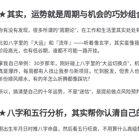
★其实，运势就是周期与机会的巧妙组
你有没有发现，很多所谓的“周期论”，在工作和生活里其实处处
比如八字里的『大运』和『流年』——听着像玄学，其实蛮像
阶段高光，也有低谷期，谁都不可能一路开挂。
拿我自己举例：30岁那年，刚好碰上八字里的“大运切换点”，
真是爆炸，每周都有人找让我参与新项目。忙到脱发，但贵人
年份顺风顺水，有的年怎么折腾都像踩坑？
所以，搞清楚自己的十年运势，不是“迷信”，是提前做点风险预
★八字和五行分析，其实帮你认清自己
用出生年月日时推八字命盘，然后看五行旺衰，不用算什么高级