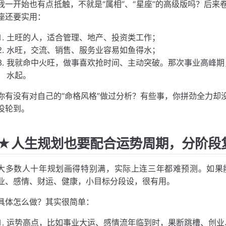
我一开始也有点抵触，不就是“属相”、“星座”的高级版吗？后
座还要实用：
土旺的人，适合管理、地产、投资类工作；
水旺，交流、销售、服务业容易如鱼得水；
我就命中火旺，做事喜欢抢时间、主动突破。那次事业高峰期
水起。
你有没有对自己的“命格风格”做过分析？有些事，你拼劲全力却
没轮到。
★人生规划也要配合运势周期，分阶段
大多数人十年规划画得特别满，实际上连三年都难预测。如果
业、感情、财运、健康，小目标分段设，很有用。
具体怎么做？其实很简单：
运势高点，比如事业大运、感情流年临到时，果断跳槽、创业