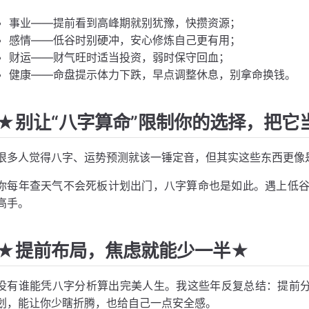
事业——提前看到高峰期就别犹豫，快攒资源；
感情——低谷时别硬冲，安心修炼自己更有用；
财运——财气旺时适当投资，弱时保守回血；
健康——命盘提示体力下跌，早点调整休息，别拿命换钱。
★别让“八字算命”限制你的选择，把它
很多人觉得八字、运势预测就该一锤定音，但其实这些东西更像
你每年查天气不会死板计划出门，八字算命也是如此。遇上低
高手。
★提前布局，焦虑就能少一半★
没有谁能凭八字分析算出完美人生。我这些年反复总结：提前分
划，能让你少瞎折腾，也给自己一点安全感。