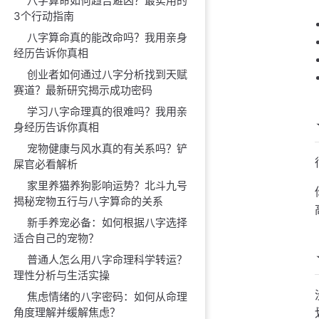
八字算命如何趋吉避凶？最实用的
3个行动指南
八字算命真的能改命吗？我用亲身
经历告诉你真相
创业者如何通过八字分析找到天赋
赛道？最新研究揭示成功密码
学习八字命理真的很难吗？我用亲
身经历告诉你真相
宠物健康与风水真的有关系吗？铲
屎官必看解析
家里养猫养狗影响运势？北斗九号
揭秘宠物五行与八字算命的关系
新手养宠必备：如何根据八字选择
适合自己的宠物？
普通人怎么用八字命理科学转运？
理性分析与生活实操
焦虑情绪的八字密码：如何从命理
角度理解并缓解焦虑？