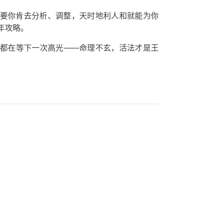
只要你肯去分析、调整，天时地利人和就能为你
年攻略。
谁都在等下一次高光——命理不玄，活法才是王