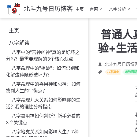
跳
北斗九号日历博客
主页
官网
八字分析
至
主
要
主页
普通人
內
容
八字解读
验+生
八字中的"吉神凶神"真的是好坏之
分吗？最需要理解的3个核心观点
北斗九号日历博
八字命理中的"相破"：如何识别和
八字算命
运势周期
化解这种隐形破坏力？
八字命理中的喜用神和忌神：如何
找到人生的平衡点？
八字命理九大关系如何影响你的生
活？我的理性分析指南
八字喜用神如何判断？新手必看的
3个关键点
八字地支关系如何影响人生？7种