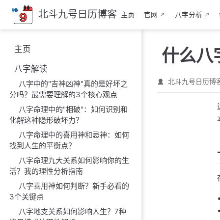
跳
北斗九号日历博客
主页
官网
八字分析
至
主
要
主页
什么八
內
容
八字解读
北斗九号日历博
八字中的"吉神凶神"真的是好坏之
分吗？最需要理解的3个核心观点
八字命理中的"相破"：如何识别和
化解这种隐形破坏力？
八字命理中的喜用神和忌神：如何
找到人生的平衡点？
八字命理九大关系如何影响你的生
活？我的理性分析指南
八字喜用神如何判断？新手必看的
3个关键点
八字地支关系如何影响人生？7种