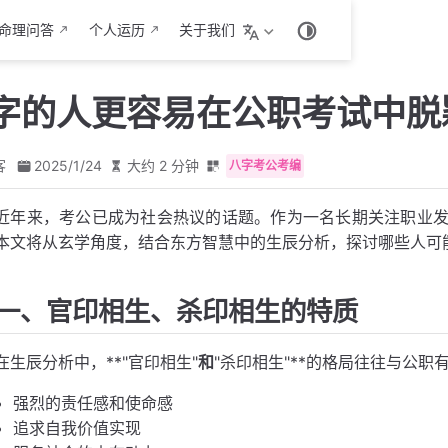
命理问答
个人运历
关于我们
字的人更容易在公职考试中脱
客
2025/1/24
大约 2 分钟
八字考公考编
近年来，考公已成为社会热议的话题。作为一名长期关注职业
本文将从玄学角度，结合东方智慧中的生辰分析，探讨哪些人可
一、官印相生、杀印相生的特质
在生辰分析中，**"官印相生"
和
"杀印相生"**的格局往往与公
强烈的责任感和使命感
追求自我价值实现